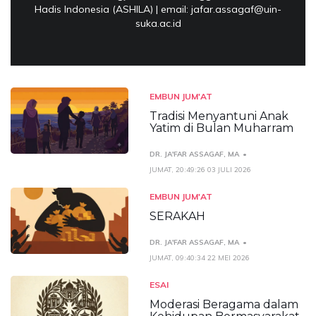
Hadis Indonesia (ASHILA) | email: jafar.assagaf@uin-
suka.ac.id
EMBUN JUM'AT
Tradisi Menyantuni Anak
Yatim di Bulan Muharram
DR. JA'FAR ASSAGAF, MA
JUMAT, 20:49:26 03 JULI 2026
EMBUN JUM'AT
SERAKAH
DR. JA'FAR ASSAGAF, MA
JUMAT, 09:40:34 22 MEI 2026
ESAI
Moderasi Beragama dalam