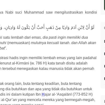
wa Nabi suci Muhammad saw mengilustrasikan kondisi
لَوْ أَنَّ لِابْنِ آدَمَ ‌وَادِيًا ‌مِنْ ‌ذَهَبٍ أَحَبَّ أَنْ يَكُونَ لَهُ وَادِيَانِ، و
i satu lembah dari emas, dia pasti ingin memiliki dua
enuhi
(memuaskan)
mulutnya kecuali tanah
.
dan Allah akan
bat
”.
strasi hadis ingin memiliki lembah emas yang lain padahal
enurut al-Kirm
ā
ni (w. 786 H) kata tanah disitu adalah
n tersebut menegaskan kalau manusia tidak akan pernah
 orang lain, buta tentang keadilan, buta tentang
g dia butuhkan dan apa yang tidak dia butuhkan untuk
dis ini dalam kutipan Ibn
Ḥ
ajar al-‘Asqal
ā
n
ī
(773-852 H)
at al-Qur’an yang mencela mereka yang bermegah-megah,