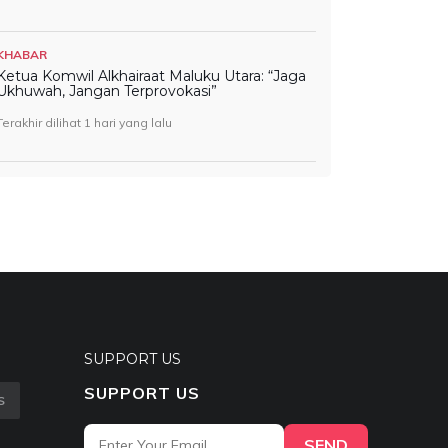
KHABAR
Ketua Komwil Alkhairaat Maluku Utara: “Jaga
Ukhuwah, Jangan Terprovokasi”
Terakhir dilihat 1 hari yang lalu
SUPPORT US
SUPPORT US
S
SEND