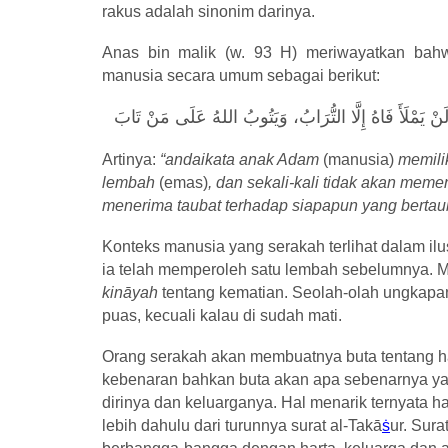
rakus adalah sinonim darinya.
Anas bin malik (w. 93 H) meriwayatkan bah
manusia secara umum sebagai berikut:
َلَنْ يَمْلَأَ فَاهُ إِلَّا التُّرَابُ، وَيَتُوبُ اللهُ عَلَى مَنْ تَابَ
Artinya:
“andaikata anak Adam
(manusia)
memilik
lembah
(emas)
, dan sekali-kali tidak akan mem
menerima taubat terhadap siapapun yang bertau
Konteks manusia yang serakah terlihat dalam ilu
ia telah memperoleh satu lembah sebelumnya. M
kin
ā
yah
tentang kematian. Seolah-olah ungkapa
puas, kecuali kalau di sudah mati.
Orang serakah akan membuatnya buta tentang hak
kebenaran bahkan buta akan apa sebenarnya yan
dirinya dan keluarganya. Hal menarik ternyata ha
lebih dahulu dari turunnya surat al-Tak
ā
ṡ
ur. Sur