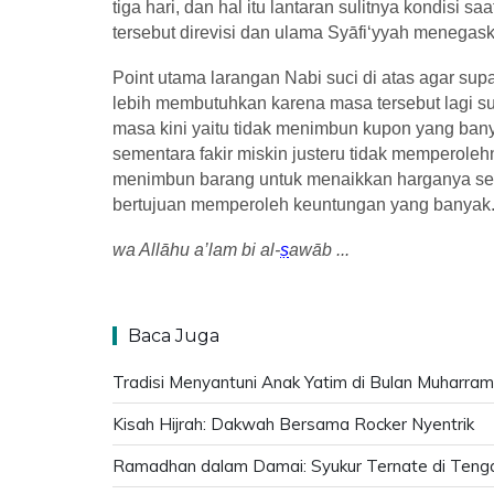
tiga hari, dan hal itu lantaran sulitnya kondisi sa
tersebut direvisi dan ulama Sy
ā
fi‘yyah menegas
Point utama larangan Nabi suci di atas agar s
lebih membutuhkan karena masa tersebut lagi suli
masa kini yaitu tidak menimbun kupon yang ban
sementara fakir miskin justeru tidak memperolehn
menimbun barang untuk menaikkan harganya seh
bertujuan memperoleh keuntungan yang banyak
wa Allāhu a’lam bi al-
ṣ
awāb ...
Baca Juga
Tradisi Menyantuni Anak Yatim di Bulan Muharram
Kisah Hijrah: Dakwah Bersama Rocker Nyentrik
Ramadhan dalam Damai: Syukur Ternate di Tenga