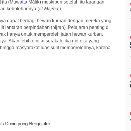
at itu (Muwa
ṭṭ
a M
ā
lik) meskipun setelah itu larangan
kan kebolehannya (
al-Majm
ū
‘
).
upaya dapat berbagi hewan kurban dengan mereka yang
t lantaran perpindahan (hijrah). Pelajaran penting di
yak hanya untuk memperoleh jatah hewan kurban,
ya. Akan lebih dinilai serakah jika mereka yang
ingga masyarakat luas sulit memperolehnya, karena
.
h Dunia yang Bergejolak