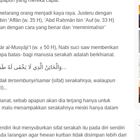
apapun yang mereka capai.
 melarang orang menjadi kaya raya. Justeru dengan
bin ‘Aff
ā
n (w. 35 H), ‘Abd Ra
ḥ
m
ā
n bin ‘Auf (w. 33 H)
n dengan cara yang benar dan ‘meminimalisir’
ā
r al-Musy
ā
ji‘
ī
(w.
±
50 H), Nabi suci saw memberikan
anpa batas- bagi manusia serakah adalah berkhianat.
وَالْخَائِنُ ‌الَّذِي ‌لَا ‌يَخْفَى لَهُ طَمَع
...
idak tersembunyi/samar
(sifat)
serakahnya, walaupun
)...
ianat, sebab apapun akan dia terjang hanya untuk
k malu menampakkan serakahnya meski hanya dalam
ndiri ikut menyuburkan sifat serakah itu pada diri sendiri
ada larangan agar hewan kurban tidak disimpan lebih dari