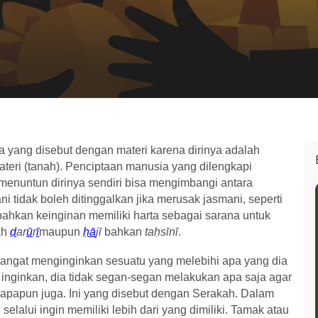
yang disebut dengan materi karena dirinya adalah
ateri (tanah). Penciptaan manusia yang dilengkapi
 menuntun dirinya sendiri bisa mengimbangi antara
 tidak boleh ditinggalkan jika merusak jasmani, seperti
bahkan keinginan memiliki harta sebagai sarana untuk
ah
ḍ
ar
ū
r
ī
maupun
ḥ
ā
jī
bahkan
taḥsīnī
.
angat menginginkan sesuatu yang melebihi apa yang dia
nginkan, dia tidak segan-segan melakukan apa saja agar
a apapun juga. Ini yang disebut dengan Serakah. Dalam
lalui ingin memiliki lebih dari yang dimiliki. Tamak atau