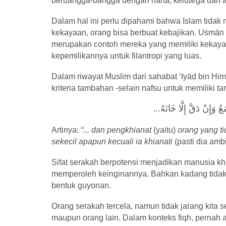
berbangga-bangga dengan harta, keluarga dan 
Dalam hal ini perlu dipahami bahwa Islam tidak
kekayaan, orang bisa berbuat kebajikan. U
ṡ
m
ā
n 
merupakan contoh mereka yang memiliki kekayaa
kepemilikannya untuk filantropi yang luas.
Dalam riwayat Muslim dari sahabat ‘Iy
āḍ
bin
Ḥ
im
kriteria tambahan -selain nafsu untuk memiliki t
..
ٌ وَإِنْ دَقَّ إِلَّا خَانَهُ
.
Artinya:
“... dan pengkhianat
(yaitu)
orang yang t
sekecil apapun kecuali ia khianati
(pasti dia ambil
Sifat serakah berpotensi menjadikan manusia kh
memperoleh keinginannya. Bahkan kadang tida
bentuk guyonan.
Orang serakah tercela, namun tidak jarang kita se
maupun orang lain. Dalam konteks fiqh, pernah 