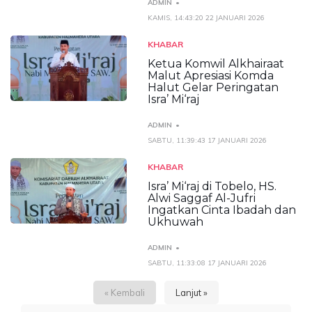
ADMIN
KAMIS, 14:43:20 22 JANUARI 2026
KHABAR
Ketua Komwil Alkhairaat
Malut Apresiasi Komda
Halut Gelar Peringatan
Isra’ Mi‘raj
ADMIN
SABTU, 11:39:43 17 JANUARI 2026
KHABAR
Isra’ Mi‘raj di Tobelo, HS.
Alwi Saggaf Al-Jufri
Ingatkan Cinta Ibadah dan
Ukhuwah
ADMIN
SABTU, 11:33:08 17 JANUARI 2026
« Kembali
Lanjut »