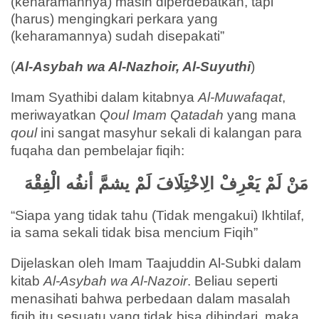
(keharamannya) masih diperdebatkan, tapi
(harus) mengingkari perkara yang
(keharamannya) sudah disepakati”
(
Al-Asybah wa Al-Nazhoir, Al-Suyuthi
)
Imam Syathibi dalam kitabnya
Al-Muwafaqat
,
meriwayatkan
Qoul Imam Qatadah
yang mana
qoul
ini sangat masyhur sekali di kalangan para
fuqaha dan pembelajar fiqih:
مَنْ لَمْ يَعْرِفْ الِاخْتِلَافَ لَمْ يشمَّ أنفُه الْفِقْهَ
“Siapa yang tidak tahu (Tidak mengakui) Ikhtilaf,
ia sama sekali tidak bisa mencium Fiqih”
Dijelaskan oleh Imam Taajuddin Al-Subki dalam
kitab
Al-Asybah wa Al-Nazoir
. Beliau seperti
menasihati bahwa perbedaan dalam masalah
fiqih itu sesuatu yang tidak bisa dihindari, maka