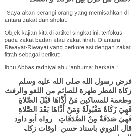
"Saya akan perangi orang yang memisahkan di
antara zakat dan sholat."
Objek kajian kita di artikel singkat ini, terfokus
pada zakat badan atau zakat fitrah. Diantara
Riwayat-Riwayat yang berkorelasi dengan zakat
fitrah sebagai berikut:
Ibnu Abbas radhiyallahu ‘anhuma; berkata :
فرض رسول الله صلى الله عليه وسلم
زكاة الفطر طهرة للصائم من اللغو والرفث
وطعمة للمساكين مَنْ أَدَّاهَا قَبْلَ الصَّلاةِ
فَهِيَ زَكَاةٌ مَقْبُولَةٌ وَمَنْ أَدَّاهَا بَعْدَ الصَّلاةِ
فَهِيَ صَدَقَةٌ مِنْ الصَّدَقَاتِ رواه أبو داود
قال النووي باسناد حسن اوقات زكاۃ