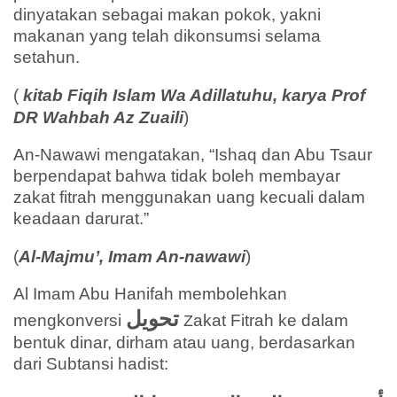
dinyatakan sebagai makan pokok, yakni
makanan yang telah dikonsumsi selama
setahun.
(
kitab Fiqih Islam Wa Adillatuhu, karya Prof
DR Wahbah Az Zuaili
)
An-Nawawi mengatakan, “Ishaq dan Abu Tsaur
berpendapat bahwa tidak boleh membayar
zakat fitrah menggunakan uang kecuali dalam
keadaan darurat.”
(
Al-Majmu’, Imam An-nawawi
)
Al Imam Abu Hanifah membolehkan
تحویل
mengkonversi
akat Fitrah ke dalam
Z
bentuk dinar, dirham atau uang, berdasarkan
dari Subtansi hadist: