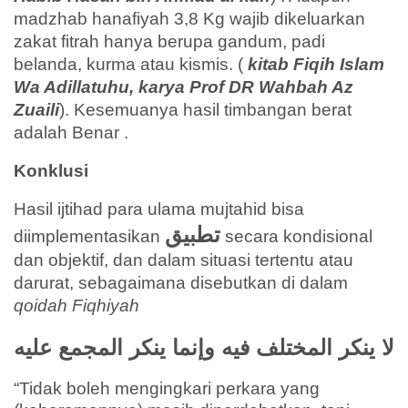
madzhab hanafiyah 3,8 Kg wajib dikeluarkan
zakat fitrah hanya berupa gandum, padi
belanda, kurma atau kismis. (
kitab Fiqih Islam
Wa Adillatuhu, karya Prof DR Wahbah Az
Zuaili
). Kesemuanya hasil timbangan berat
adalah Benar .
Konklusi
Hasil ijtihad para ulama mujtahid bisa
تطبیق
diimplementasikan
secara kondisional
dan objektif, dan dalam situasi tertentu atau
darurat, sebagaimana disebutkan di dalam
qoidah Fiqhiyah
لا ينكر المختلف فيه وإنما ينكر المجمع عليه
“Tidak boleh mengingkari perkara yang