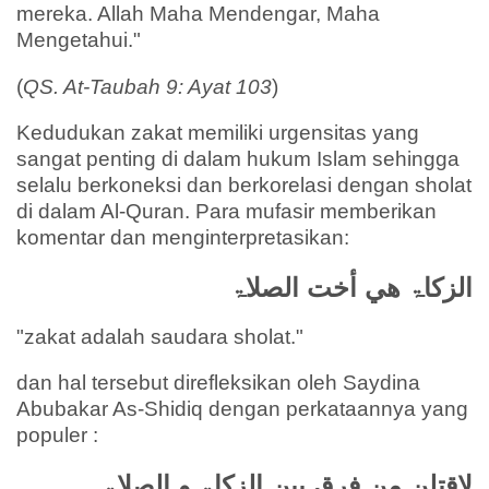
mereka. Allah Maha Mendengar, Maha
Mengetahui."
(
QS. At-Taubah 9: Ayat 103
)
Kedudukan zakat memiliki urgensitas yang
sangat penting di dalam hukum Islam sehingga
selalu berkoneksi dan berkorelasi dengan sholat
di dalam Al-Quran. Para mufasir memberikan
komentar dan menginterpretasikan:
الزكاۃ هي أخت الصلاۃ
"zakat adalah saudara sholat."
dan hal tersebut direfleksikan oleh Saydina
Abubakar As-Shidiq dengan perkataannya yang
populer :
لاقتلن من فرق بین الزكاۃ و الصلاۃ