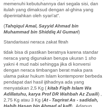
memenuhi kebutuhannya dari segala sisi, dan
itulah yang dimaksud dengan al-ghina yang
diperintahkan oleh syari’at”.
(
Tahqiqul Amal, Sayyid Ahmad bin
Muhammad bin Shiddiq Al Gumari
)
Standarisasi neraca zakat fitrah
tidak bisa di pastikan beratnya karena standar
neraca yang digunakan berupa ukuran 1
sho
yakni 4 mud nabi sehingga jika di konversi
dengan neraca timbangan berat maka para
ulama pakar hukum Islam kontemporer berbeda
pendapat dari hasil ijtihadnya ada yang
menyatakan 2,5 Kg (
kitab Fiqih Islam Wa
Adillatuhu, karya Prof DR Wahbah Az Zuaili
) ,
2,75 Kg atau 3 Kg (
At - Taqrirat As - sadidah,
Habib Hasan bin Ahmad al kaff
) . Adapun