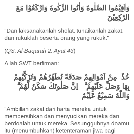
وَاَقِيْمُوا الصَّلٰوةَ وَاٰتُوا الزَّكٰوةَ وَارْكَعُوْا مَعَ
الرّٰكِعِيْنَ
"Dan laksanakanlah sholat, tunaikanlah zakat,
dan rukuklah beserta orang yang rukuk."
(
QS. Al-Baqarah 2: Ayat 43
)
Allah SWT berfirman:
خُذْ مِنْ اَمْوَالِهِمْ صَدَقَةً تُطَهِّرُهُمْ وَتُزَكِّيْهِمْ
بِهَا وَصَلِّ عَلَيْهِمْ ۗ اِنَّ صَلٰوتَكَ سَكَنٌ لَّهُمْ ۗ
وَاللّٰهُ سَمِيْعٌ عَلِيْمٌ
"Ambillah zakat dari harta mereka untuk
membersihkan dan menyucikan mereka dan
berdoalah untuk mereka. Sesungguhnya doamu
itu (menumbuhkan) ketenteraman jiwa bagi