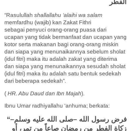
الفطر
“Rasulullah
shallallahu ‘alaihi wa salam
memfardhu (wajib) kan Zakat Fithri
sebagai penyuci orang-orang puasa dari
ucapan yang tidak bermanfaat dan ucapan yang
kotor serta makanan bagi orang-orang miskin
dan siapa yang menunaikannya sebelum sholat
(idul fitri) maka itu adalah zakat yang diterima
dan siapa yang menunaikannya sesudah sholat
(idul fitri) maka itu adalah satu bentuk sedekah
dari beberapa sedekah”.
(
HR. Abu Daud dan Ibn Majah
).
Ibnu Umar radhiyallahu ‘anhuma; berkata:
“فرض رسول الله –صلى الله عليه وسلم–
زكاة الفطر من رمضان صاعاً من تمر، أو