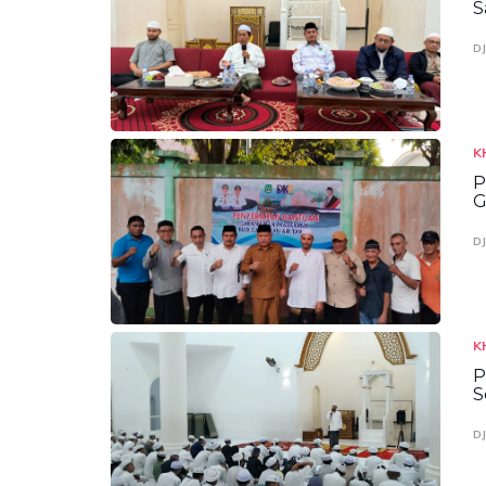
S
D
K
P
G
D
K
P
S
D