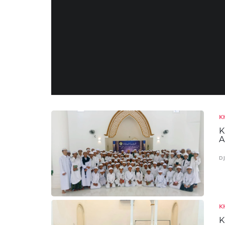
K
K
A
D
K
K