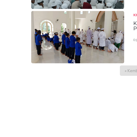
K
K
P
D
« Kemb