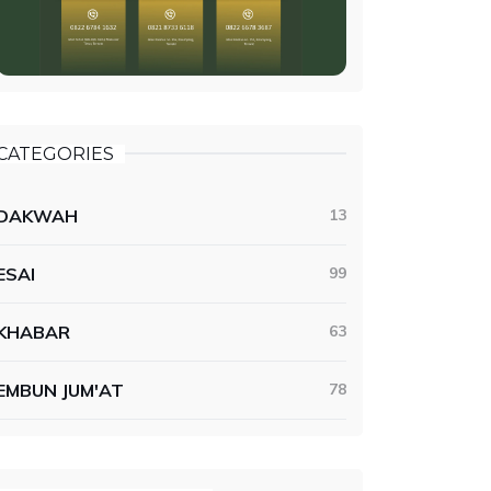
CATEGORIES
DAKWAH
13
ESAI
99
KHABAR
63
EMBUN JUM'AT
78