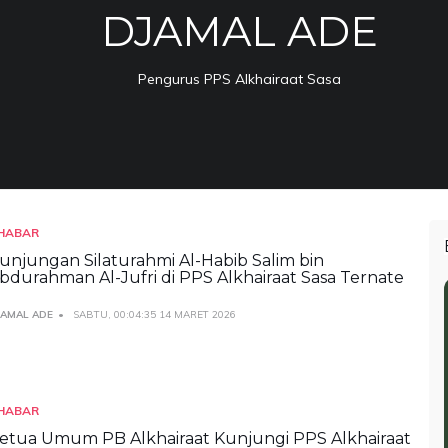
DJAMAL ADE
Pengurus PPS Alkhairaat Sasa
HABAR
unjungan Silaturahmi Al-Habib Salim bin
bdurahman Al-Jufri di PPS Alkhairaat Sasa Ternate
JAMAL ADE
SABTU, 00:04:35 14 MARET 2026
HABAR
etua Umum PB Alkhairaat Kunjungi PPS Alkhairaat