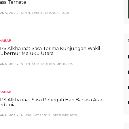
asa Ternate
JAMAL ADE
SENIN, 15:56:21 12 JANUARI 2026
HABAR
PS Alkhairaat Sasa Terima Kunjungan Wakil
ubernur Maluku Utara
JAMAL ADE
SENIN, 14:31:12 29 DESEMBER 2025
HABAR
PS Alkhairaat Sasa Peringati Hari Bahasa Arab
edunia
JAMAL ADE
MINGGU, 07:35:51 21 DESEMBER 2025