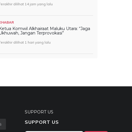
Terakhir dilihat 14 jam yang lalu
KHABAR
Ketua Komwil Alkhairaat Maluku Utara: “Jaga
Ukhuwah, Jangan Terprovokasi”
Terakhir dilihat 1 hari yang lalu
SUPPORT US
SUPPORT US
S