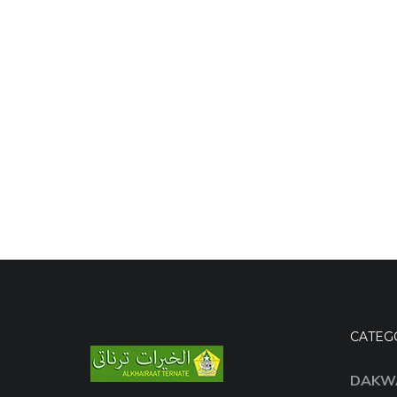
CATEG
DAKW