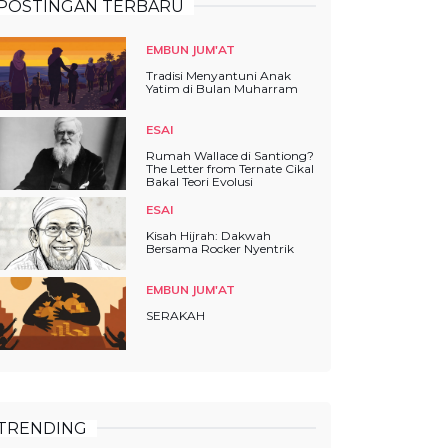
POSTINGAN TERBARU
EMBUN JUM'AT
Tradisi Menyantuni Anak
Yatim di Bulan Muharram
ESAI
Rumah Wallace di Santiong?
The Letter from Ternate Cikal
Bakal Teori Evolusi
ESAI
Kisah Hijrah: Dakwah
Bersama Rocker Nyentrik
EMBUN JUM'AT
SERAKAH
TRENDING