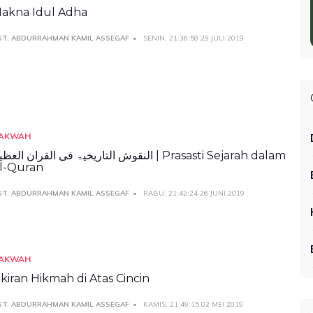
akna Idul Adha
ST. ABDURRAHMAN KAMIL ASSEGAF
SENIN, 21:36:58 29 JULI 2019
AKWAH
النقوش التاريخيۃ فی القران الع | Prasasti Sejarah dalam
l-Quran
ST. ABDURRAHMAN KAMIL ASSEGAF
RABU, 21:42:24 26 JUNI 2019
AKWAH
kiran Hikmah di Atas Cincin
ST. ABDURRAHMAN KAMIL ASSEGAF
KAMIS, 21:49:15 02 MEI 2019