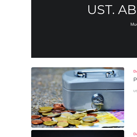
UST. A
Mud
D
P
U
D