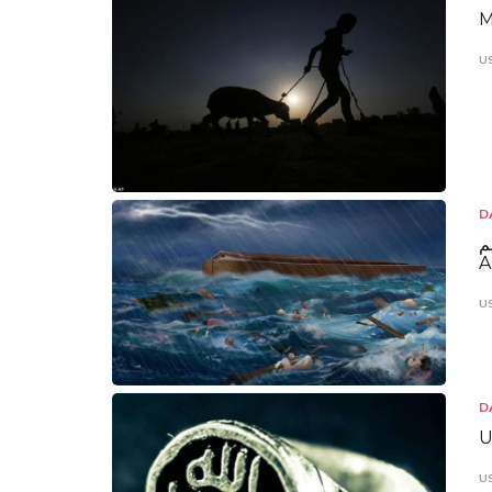
M
U
D
ظيم
A
U
D
U
U