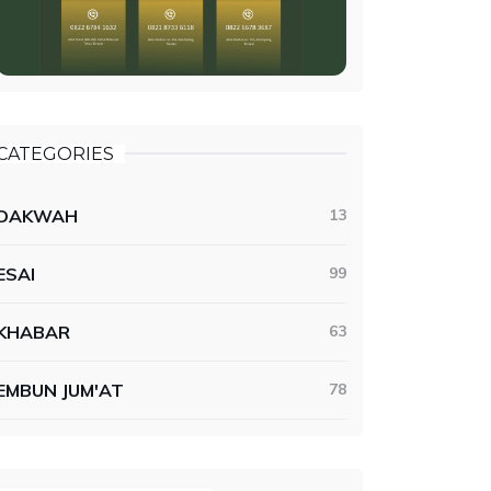
CATEGORIES
DAKWAH
13
ESAI
99
KHABAR
63
EMBUN JUM'AT
78