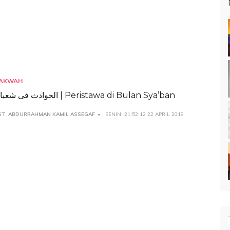
AKWAH
الحوادث فی شعبان | Peristawa di Bulan Sya’ban
ST. ABDURRAHMAN KAMIL ASSEGAF
SENIN, 21:52:12 22 APRIL 2019