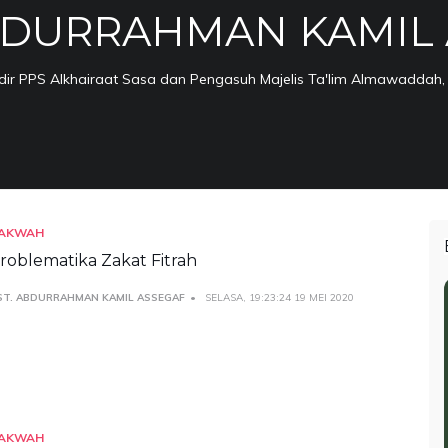
BDURRAHMAN KAMIL
ir PPS Alkhairaat Sasa dan Pengasuh Majelis Ta'lim Almawaddah,
AKWAH
roblematika Zakat Fitrah
ST. ABDURRAHMAN KAMIL ASSEGAF
SELASA, 19:23:24 19 MEI 2020
AKWAH