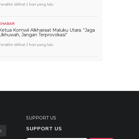
Terakhir dilihat 1 hari yang lalu
KHABAR
Ketua Komwil Alkhairaat Maluku Utara: “Jaga
Ukhuwah, Jangan Terprovokasi”
Terakhir dilihat 2 hari yang lalu
SUPPORT US
SUPPORT US
S