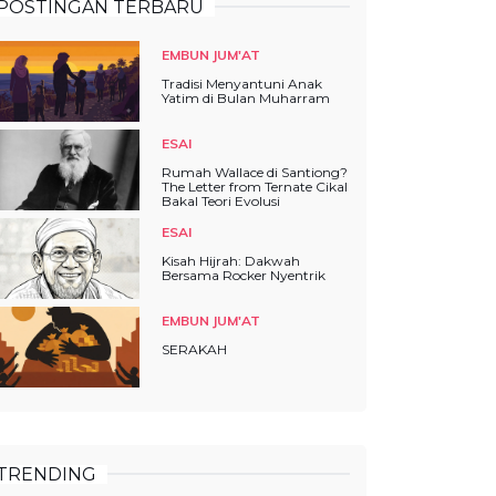
POSTINGAN TERBARU
EMBUN JUM'AT
Tradisi Menyantuni Anak
Yatim di Bulan Muharram
ESAI
Rumah Wallace di Santiong?
The Letter from Ternate Cikal
Bakal Teori Evolusi
ESAI
Kisah Hijrah: Dakwah
Bersama Rocker Nyentrik
EMBUN JUM'AT
SERAKAH
TRENDING