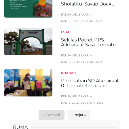
Sholatku, Sayap Doaku
FATUM ABUBAKAR
KAMIS, 15:51:02 01 MEI 2025
ESAI
Sekilas Potret PPS
Alkhairaat Sasa, Ternate
FATUM ABUBAKAR
KAMIS, 13:59:34 01 MEI 2025
KHABAR
Perpisahan SD Alkhairaat
01 Penuh Keharuan
FATUM ABUBAKAR
KAMIS, 22:27:15 01 JUNI 2023
« Kembali
Lanjut »
BUMA