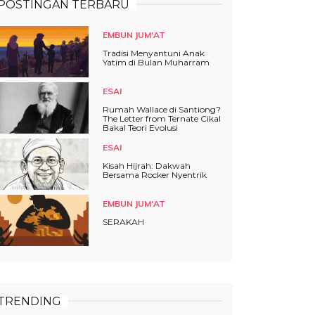
POSTINGAN TERBARU
EMBUN JUM'AT
Tradisi Menyantuni Anak
Yatim di Bulan Muharram
ESAI
Rumah Wallace di Santiong?
The Letter from Ternate Cikal
Bakal Teori Evolusi
ESAI
Kisah Hijrah: Dakwah
Bersama Rocker Nyentrik
EMBUN JUM'AT
SERAKAH
TRENDING