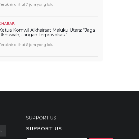
Terakhir dilihat 7 jam yang lalu
KHABAR
Ketua Komwil Alkhairaat Maluku Utara: “Jaga
Ukhuwah, Jangan Terprovokasi”
Terakhir dilihat 8 jam yang lalu
SUPPORT US
SUPPORT US
S