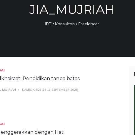
JIA_MUJRIAH
IRT / Konsultan / Freelancer
SAI
lkhairaat: Pendidikan tanpa batas
A_MUJRIAH
KAMIS, 04:26:24 18 SEPTEMBER 2025
SAI
enggerakkan dengan Hati