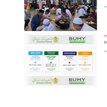
JI
E
M
JI