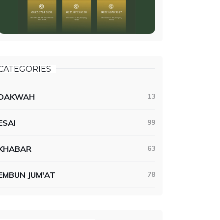
CATEGORIES
DAKWAH
13
ESAI
99
KHABAR
63
EMBUN JUM'AT
78