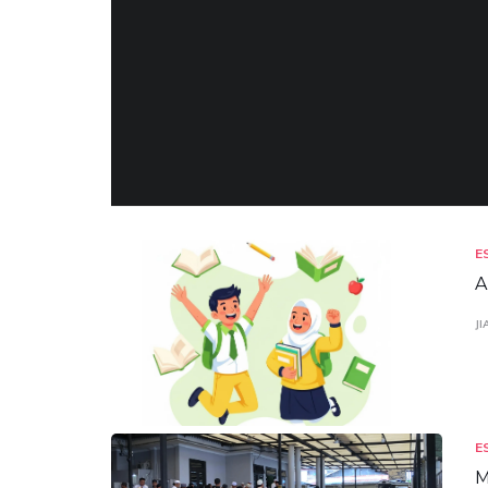
E
A
JI
E
M