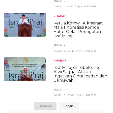
ADMIN
KAMIS, 14:43:20 22 JANUARI 2026
KHABAR
Ketua Komwil Alkhairaat
Malut Apresiasi Komda
Halut Gelar Peringatan
Isra’ Mi‘raj
ADMIN
SABTU, 11:39:43 17 JANUARI 2026
KHABAR
Isra’ Mi‘raj di Tobelo, HS.
Alwi Saggaf Al-Jufri
Ingatkan Cinta Ibadah dan
Ukhuwah
ADMIN
SABTU, 11:33:08 17 JANUARI 2026
« Kembali
Lanjut »