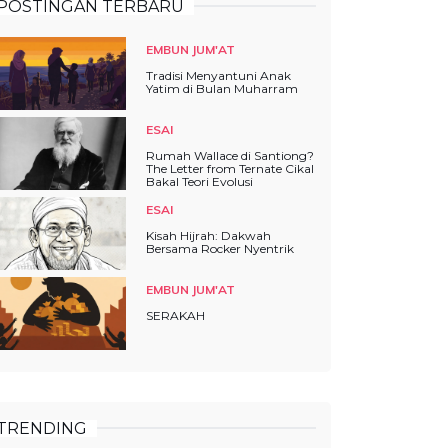
POSTINGAN TERBARU
EMBUN JUM'AT
Tradisi Menyantuni Anak
Yatim di Bulan Muharram
ESAI
Rumah Wallace di Santiong?
The Letter from Ternate Cikal
Bakal Teori Evolusi
ESAI
Kisah Hijrah: Dakwah
Bersama Rocker Nyentrik
EMBUN JUM'AT
SERAKAH
TRENDING