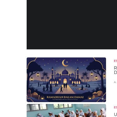
E
R
D
A.
E
U