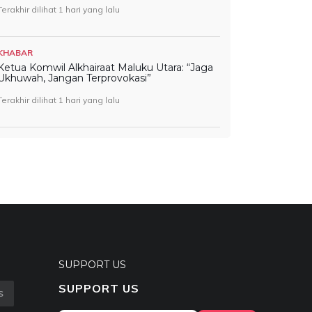
Terakhir dilihat 1 hari yang lalu
KHABAR
Ketua Komwil Alkhairaat Maluku Utara: “Jaga
Ukhuwah, Jangan Terprovokasi”
Terakhir dilihat 1 hari yang lalu
SUPPORT US
SUPPORT US
S