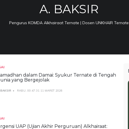
A. BAKSIR
Pengurus KOMDA Alkhairaat Ternate | Dosen UNKHAIR Ternate
SAI
amadhan dalam Damai: Syukur Ternate di Tengah
unia yang Bergejolak
 BAKSIR
RABU, 00:47:31 11 MARET 2026
SAI
rgensi UAP (Ujian Akhir Perguruan) Alkhairaat: