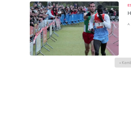
E
H
A.
« Kemb