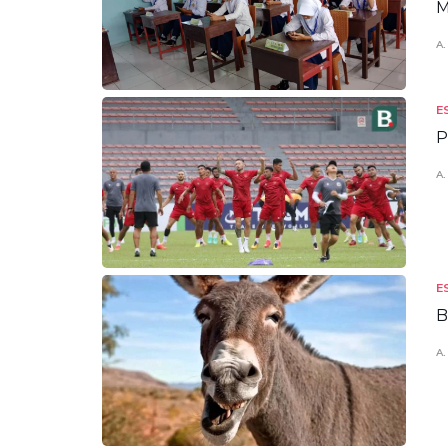
M
A.
E
P
A.
E
B
A.