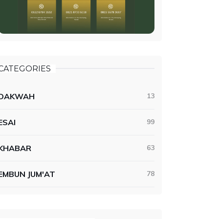
CATEGORIES
DAKWAH
13
ESAI
99
KHABAR
63
EMBUN JUM'AT
78