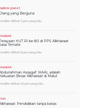
EMBUN JUM'AT
Orang yang Berguna
Terakhir dilihat 3 jam yang lalu
KHABAR
Perayaan HUT RI ke-80 di PPS Alkhairaat
Sasa Ternate
Terakhir dilihat 8 jam yang lalu
KHABAR
Abdurrahman Assagaf: IKAAL adalah
Kekuatan Besar Alkhairaat di Malut
Terakhir dilihat 16 jam yang lalu
ESAI
Alkhairaat: Pendidikan tanpa batas