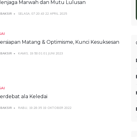
enjaga Marwah dan Mutu Lulusan
 BAKSIR
SELASA, 07:20:43 22 APRIL 2025
SAI
ersiapan Matang & Optimisme, Kunci Kesuksesan
 BAKSIR
KAMIS, 19:50:01 01 JUNI 2023
SAI
erdebat ala Keledai
 BAKSIR
RABU, 19:28:35 19 OKTOBER 2022