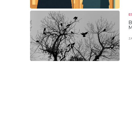
E
B
M
Z