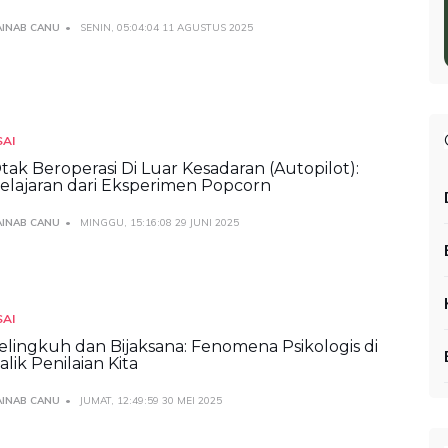
AINAB CANU
SENIN, 05:04:04 11 AGUSTUS 2025
SAI
tak Beroperasi Di Luar Kesadaran (Autopilot):
elajaran dari Eksperimen Popcorn
AINAB CANU
MINGGU, 15:16:08 29 JUNI 2025
SAI
elingkuh dan Bijaksana: Fenomena Psikologis di
alik Penilaian Kita
AINAB CANU
JUMAT, 12:49:59 30 MEI 2025