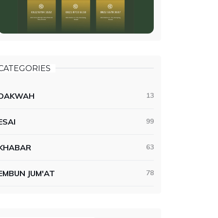
CATEGORIES
DAKWAH
13
ESAI
99
KHABAR
63
EMBUN JUM'AT
78