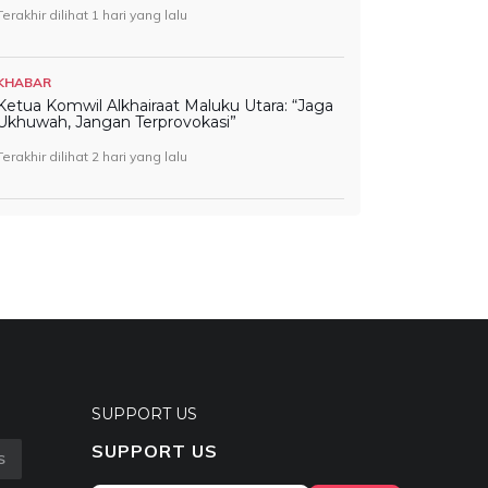
Terakhir dilihat 1 hari yang lalu
KHABAR
Ketua Komwil Alkhairaat Maluku Utara: “Jaga
Ukhuwah, Jangan Terprovokasi”
Terakhir dilihat 2 hari yang lalu
SUPPORT US
SUPPORT US
S