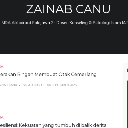
ZAINAB CANU
 MDA Alkhairaat Falajawa 2 | Dosen Konseling & Psikologi Islam IAI
SAI
erakan Ringan Membuat Otak Cemerlang
AINAB CANU
SABTU, 03:21:13 06 SEPTEMBER 2025
SAI
esiliensi: Kekuatan yang tumbuh di balik derita