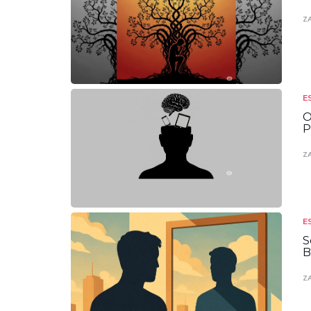
Z
E
O
P
Z
E
S
B
Z