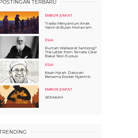
POSTINGAN TERBARU
EMBUN JUM'AT
Tradisi Menyantuni Anak
Yatim di Bulan Muharram
ESAI
Rumah Wallace di Santiong?
The Letter from Ternate Cikal
Bakal Teori Evolusi
ESAI
Kisah Hijrah: Dakwah
Bersama Rocker Nyentrik
EMBUN JUM'AT
SERAKAH
TRENDING