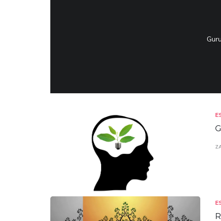
Guru
E
G
Z
E
R