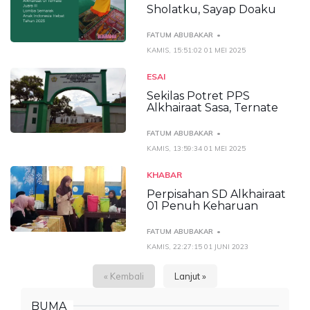
Sholatku, Sayap Doaku
FATUM ABUBAKAR
KAMIS, 15:51:02 01 MEI 2025
ESAI
Sekilas Potret PPS
Alkhairaat Sasa, Ternate
FATUM ABUBAKAR
KAMIS, 13:59:34 01 MEI 2025
KHABAR
Perpisahan SD Alkhairaat
01 Penuh Keharuan
FATUM ABUBAKAR
KAMIS, 22:27:15 01 JUNI 2023
« Kembali
Lanjut »
BUMA