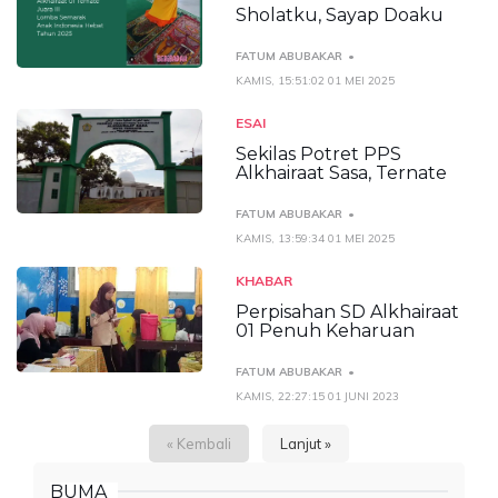
Sholatku, Sayap Doaku
FATUM ABUBAKAR
KAMIS, 15:51:02 01 MEI 2025
ESAI
Sekilas Potret PPS
Alkhairaat Sasa, Ternate
FATUM ABUBAKAR
KAMIS, 13:59:34 01 MEI 2025
KHABAR
Perpisahan SD Alkhairaat
01 Penuh Keharuan
FATUM ABUBAKAR
KAMIS, 22:27:15 01 JUNI 2023
« Kembali
Lanjut »
BUMA